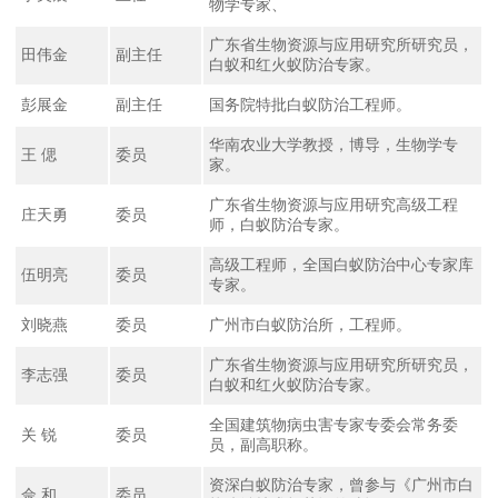
物学专家、
广东省生物资源与应用研究所研究员，
田伟金
副主任
白蚁和红火蚁防治专家。
彭展金
副主任
国务院特批白蚁防治工程师。
华南农业大学教授，博导，生物学专
王 偲
委员
家。
广东省生物资源与应用研究高级工程
庄天勇
委员
师，白蚁防治专家。
高级工程师，全国白蚁防治中心专家库
伍明亮
委员
专家。
刘晓燕
委员
广州市白蚁防治所，工程师。
广东省生物资源与应用研究所研究员，
李志强
委员
白蚁和红火蚁防治专家。
全国建筑物病虫害专家专委会常务委
关 锐
委员
员，副高职称。
资深白蚁防治专家，曾参与《广州市白
佘 和
委员