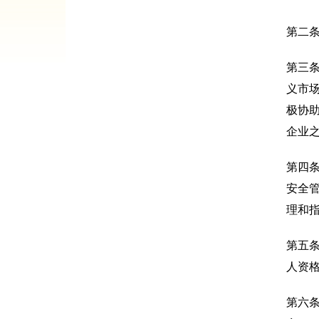
第二
第三
义市
极协
企业
第四
安全
理和
第五
人资
第六