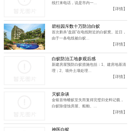
线打来电话，说是市内一...
【详情】
碧桂园斥数十万防治白蚁
首次剿杀“盘踞”在电线附近的白蚁窝。近日，
由于一条电线被白蚁...
【详情】
白蚁防治工地参观后感
新建房屋预防白蚁措施包括：1、建房地基清
理；2、墙外土壤处理...
【详情】
灭蚁杂谈
金银首饰蝼蚁至失而复得完璧归史料记载，
白蚁除侵蚀房屋、船舶、...
【详情】
神医白蚁