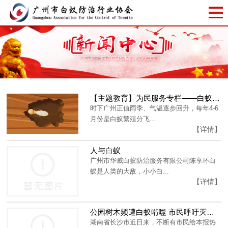
【主题教育】为民服务专栏——白蚁防治知多D?
时下广州正值雨季、气温逐步回升，每年4-6
月份是白蚁繁殖分飞...
【详情】
人与白蚁
广州市华威白蚁防治服务有限公司陈享环白
蚁是人类的大敌，小小白...
【详情】
公园树木频遭白蚁啃噬 市民呼吁灭杀白蚁拯救园林
湖南省长沙市近日来，不断有市民给本报热